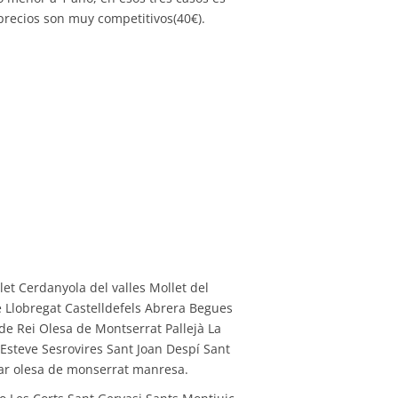
 precios son muy competitivos(40€).
et Cerdanyola del valles Mollet del
e Llobregat Castelldefels Abrera Begues
de Rei Olesa de Montserrat Pallejà La
 Esteve Sesrovires Sant Joan Despí Sant
llar olesa de monserrat manresa.