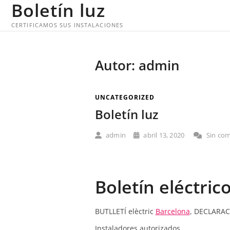
Boletín luz
S
a
CERTIFICAMOS SUS INSTALACIONES
l
t
a
Autor:
admin
r
a
l
UNCATEGORIZED
c
Boletín luz
o
n
admin
abril 13, 2020
Sin com
t
e
n
i
Boletín eléctric
d
o
BUTLLETÍ elèctric
Barcelona
, ​​DECLARA
Instaladores autorizados