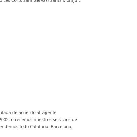
 Les Corts Sant Gervasi Sants Montjuic
ulada de acuerdo al vigente
2002, ofrecemos nuestros servicios de
atendemos todo Cataluña: Barcelona,