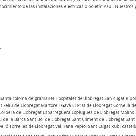
nocimiento de las instalaciones eléctricas o boletín Azul. Nuestros
o.
anta coloma de gramanet Hospitalet del llobregat San cugat Ripoll
t Feliu de Llobregat Martorell Gavà El Prat de Llobregat Cornellà d
 Corbera de Llobregat Esparreguera Esplugues de Llobregat Molins 
u de la Barca Sant Boi de Llobregat Sant Climent de Llobregat Sant
elló Torrelles de Llobregat Vallirana Papiol Sant Cugat Rubi caste