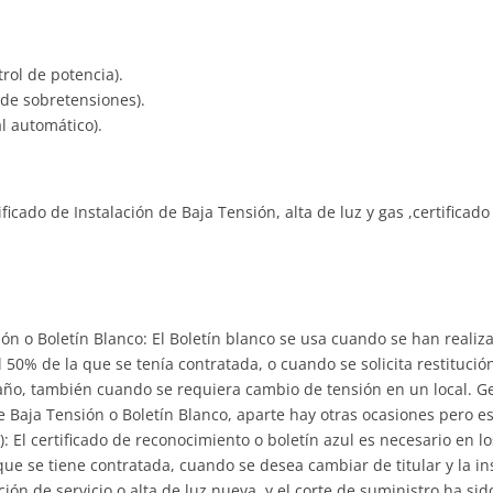
trol de potencia).
l de sobretensiones).
al automático).
ificado de Instalación de Baja Tensión, alta de luz y gas ,certifica
ión o Boletín Blanco: El Boletín blanco se usa cuando se han reali
0% de la que se tenía contratada, o cuando se solicita restitución d
 año, también cuando se requiera cambio de tensión en un local. 
de Baja Tensión o Boletín Blanco, aparte hay otras ocasiones pero e
): El certificado de reconocimiento o boletín azul es necesario en l
e se tiene contratada, cuando se desea cambiar de titular y la in
ción de servicio o alta de luz nueva, y el corte de suministro ha si