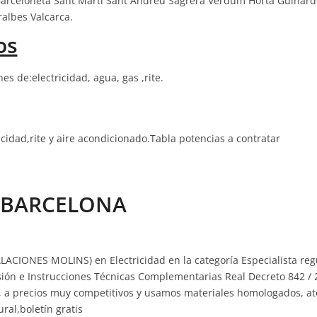
arceloneta Sant Marti Sant Andreu Sagrera Verdum Horta Guinardo
ralbes Valcarca.
os
nes de:electricidad, agua, gas ,rite.
icidad,rite y aire acondicionado.Tabla potencias a contratar
N BARCELONA
LACIONES MOLINS) en Electricidad en la categoría Especialista reg
ión e Instrucciones Técnicas Complementarias Real Decreto 842 / 
gas, a precios muy competitivos y usamos materiales homologados, 
ral,boletín gratis