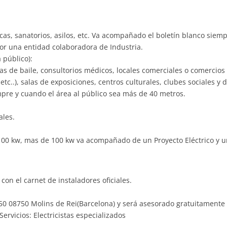
ecas, sanatorios, asilos, etc. Va acompañado el boletín blanco siem
 por una entidad colaboradora de Industria.
 público):
las de baile, consultorios médicos, locales comerciales o comercios
 etc..), salas de exposiciones, centros culturales, clubes sociales 
empre y cuando el área al público sea más de 40 metros.
ales.
100 kw, mas de 100 kw va acompañado de un Proyecto Eléctrico y un
con el carnet de instaladores oficiales.
r 50 08750 Molins de Rei(Barcelona) y será asesorado gratuitament
ervicios: Electricistas especializados