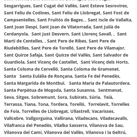
Sesgarrigues, Sant Cugat del Vallès, Sant Esteve Sesrovires,
Sant Feliu de Codines, Sant Feliu de Llobregat, Sant Fost de
Campsentelles, Sant Fruitós de Bages, , Sant Iscle de Vallalta,
Sant Joan Despí, Sant Joan de Vilatorrada, Sant Julià de
Cerdanyola, Sant Just Desvern, Sant Llorenç Savall, , Sant
Martí de Centelles, , Sant Pere de Ribes, Sant Pere de
Riudebitlles, Sant Pere de Torelló, Sant Pere de Vilamajor,
Sant Quirze Safaja,
Sant Quirze del Vallès, Sant Salvador de
Guardiola, Sant Vicenç de Castellet,
Sant Vicenç dels Horts,
Santa Coloma de Cervelló, Santa Coloma de Gramenet,
Santa Santa Eulàlia de Ronçana, Santa Fe del Penedès,
Santa Margarida de Montbui, Santa Maria de Palautordera,
Santa Perpètua de Mogoda, Santa Susanna, Sentmenat,
Seva, Sitges, Sobremunt, Sora, Subirats, Súria, Teià,
Terrassa, Tiana, Tona, Tordera, Torelló, Torrelavit, Torrelles
de Foix, Torrelles de Llobregat, Ullastrell, Vacarisses,
Vallcebre, Vallgorguina, Vallirana, Viladecans, Viladecavalls,
Vilafranca del Penedès, Vilalba Sasserra, Vilanova de Sau,
Vilanova del Camí, Vilanova del Vallès, Vilanova i la Geltrú,